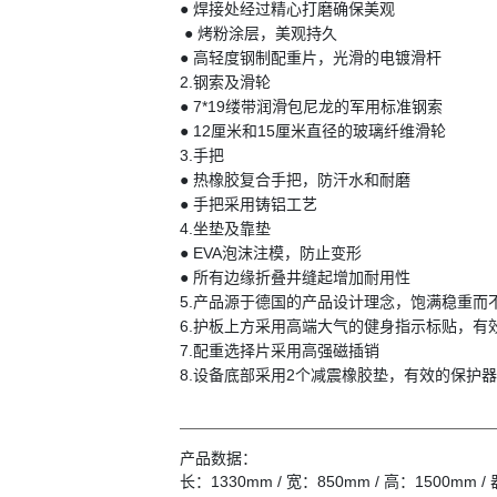
● 焊接处经过精心打磨确保
● 烤粉涂层，美观持
● 高轻度钢制配重片，光滑的
2.钢索及滑轮
● 7*19缕带润滑包尼龙的军用
● 12厘米和15厘米直径的玻璃
3.手把
● 热橡胶复合手把，防汗水
● 手把采用铸铝工艺
4.坐垫及靠垫
● EVA泡沫注模，防止
● 所有边缘折叠井缝起增加
5.产品源于德国的产品设计理念，饱满稳
6.护板上方采用高端大气的健身指示
7.配重选择片采用高强磁
8.设备底部采用2个减震橡胶垫，有效的保护
产品数据：
长：1330mm / 宽：850mm / 高：1500mm /