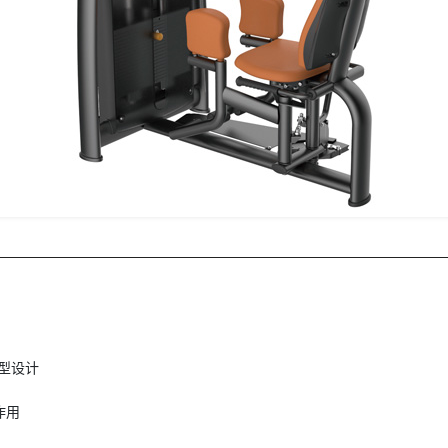
平椭圆管流线型设计
确保稳固
起到防滑作用
割