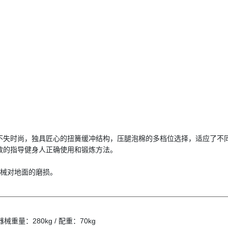
美观
久
电镀滑杆
标准钢索
纤维滑轮
和耐磨
变形
耐用性
重而不失时尚，独具匠心的扭簧缓冲结构，压腿泡棉的多档位选择，适
标贴，有效的指导健身人正确使用和锻炼方法。
插销
器械对地面的磨损。
 器械重量：280kg / 配重：70kg